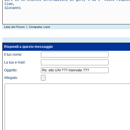
pure io ho chiesto informazioni in giro, e mi e' stato rispos
Ciao,
Giovanni
Lista dei Forum
|
Compatta i rami
Rispondi a questo messaggio
Il tuo nome:
La tua e-mail:
Oggetto:
Allegato: