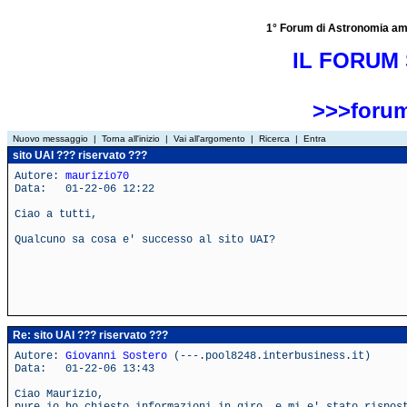
1° Forum di Astronomia amator
IL FORUM 
>>>forum
Nuovo messaggio
|
Torna all'inizio
|
Vai all'argomento
|
Ricerca
|
Entra
sito UAI ??? riservato ???
Autore:
maurizio70
Data: 01-22-06 12:22
Ciao a tutti,
Qualcuno sa cosa e' successo al sito UAI?
Re: sito UAI ??? riservato ???
Autore:
Giovanni Sostero
(---.pool8248.interbusiness.it)
Data: 01-22-06 13:43
Ciao Maurizio,